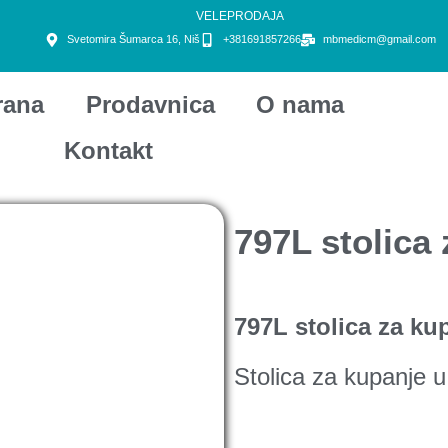
VELEPRODAJA
Svetomira Šumarca 16, Niš
+381691857266
mbmedicm@gmail.com
rana
Prodavnica
O nama
Kontakt
797L stolica 
797L stolica za ku
Stolica za kupanje u