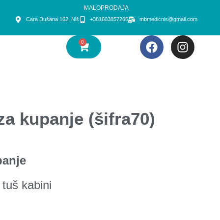
MALOPRODAJA
Cara Dušana 162, Niš
+381603857265
mbmedicnis@gmail.com
0
za kupanje (šifra70)
panje
 tuš kabini