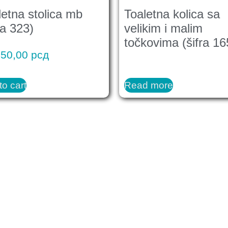
letna stolica mb
Toaletna kolica sa
ra 323)
velikim i malim
točkovima (šifra 16
450,00
рсд
to cart
Read more