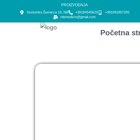
PROIZVODNJA
Svetomira Šumarca 16, Niš
+38184545629
+381691857265
mbmedicm@gmail.com
Početna st