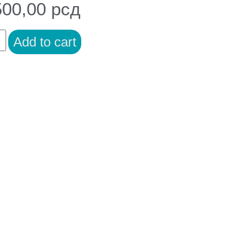
500,00
рсд
Add to cart