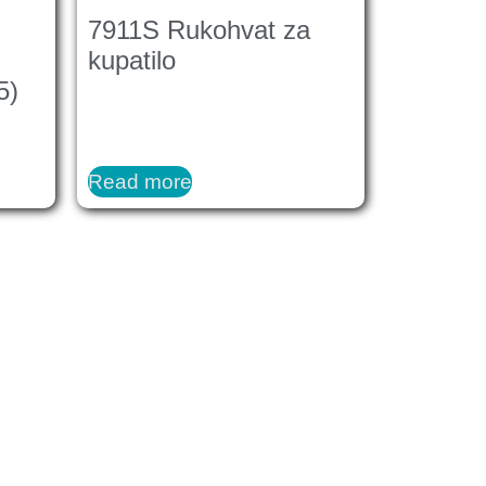
7911S Rukohvat za
kupatilo
5)
Read more