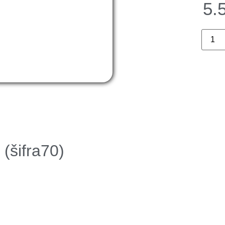
5.
 (šifra70)