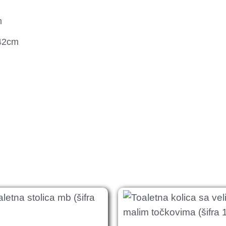
m
 42cm