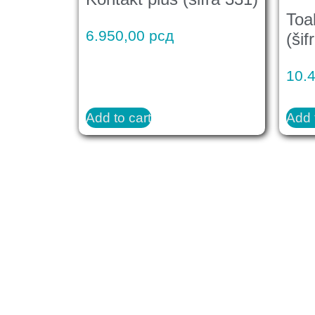
Toa
6.950,00
рсд
(šif
10.
Add to cart
Add 