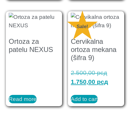
Sale!
Ortoza za
Cervikalna
patelu NEXUS
ortoza mekana
(šifra 9)
2.500,00
рсд
1.750,00
рсд
Read more
Add to cart