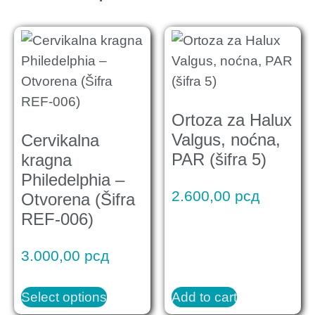
Ortoza za Halux
Valgus, noćna,
Cervikalna
PAR (šifra 5)
kragna
Philedelphia –
2.600,00
рсд
Otvorena (Šifra
REF-006)
3.000,00
рсд
Select options
Add to cart