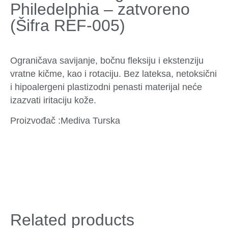
Philedelphia – zatvoreno
(Šifra REF-005)
Ograničava savijanje, bočnu fleksiju i ekstenziju
vratne kičme, kao i rotaciju. Bez lateksa, netoksični
i hipoalergeni plastizodni penasti materijal neće
izazvati iritaciju kože.
Proizvođač :Mediva Turska
Related products