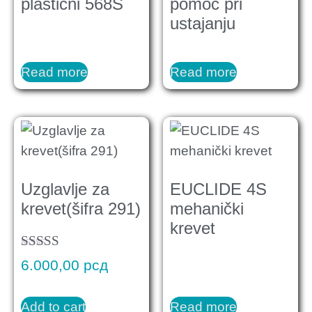
plastični 568S
pomoć pri
ustajanju
Read more
Read more
Uzglavlje za
EUCLIDE 4S
krevet(šifra 291)
mehanički
krevet
Rated
6.000,00
рсд
5.00
out of 5
Add to cart
Read more