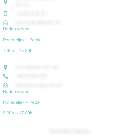
16, Niš
+381691857266
mbmedicm@gmail.com
Radno vreme
Ponedeljak – Petak
7.30h – 15.30h
MALOPRODAJA
Cara Dušana 162, Niš
+381603857265
mbmedicnis@gmail.com
Radno vreme
Ponedeljak – Petak
9.00h – 17.00h
MAPA SAJTA
Početna strana