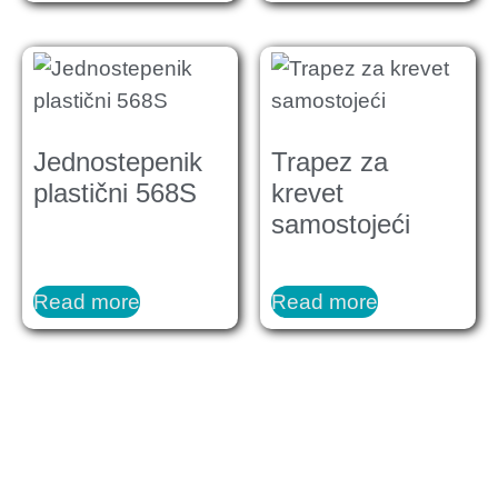
Jednostepenik
Trapez za
plastični 568S
krevet
samostojeći
Read more
Read more