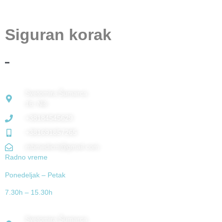
MB Medic
Siguran korak
PROIZVODNJA
Svetomira Šumarca
16, Niš
+38184545629
+381691857265
mbmedicm@gmail.com
Radno vreme
Ponedeljak – Petak
7.30h – 15.30h
VELEPRODAJA
Svetomira Šumarca