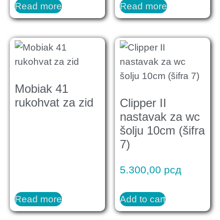
Read more
Read more
Mobiak 41
rukohvat za zid
Clipper II
nastavak za wc
šolju 10cm (šifra
7)
5.300,00
рсд
Read more
Add to cart