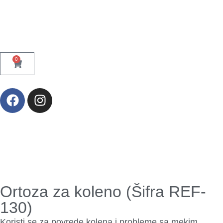
0
Ortoza za koleno (Šifra REF-
130)
Koristi se za povrede kolena i probleme sa mekim