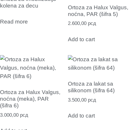
kolena za decu
Ortoza za Halux Valgus,
noćna, PAR (šifra 5)
Read more
2.600,00
рсд
Add to cart
Ortoza za lakat sa
silikonom (šifra 64)
Ortoza za Halux Valgus,
noćna (meka), PAR
3.500,00
рсд
(šifra 6)
3.000,00
рсд
Add to cart