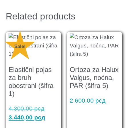
Related products
Sale!
Elastični pojas
Ortoza za Halux
za bruh
Valgus, noćna,
obostrani (šifra
PAR (šifra 5)
1)
2.600,00
рсд
4.300,00
рсд
3.440,00
рсд