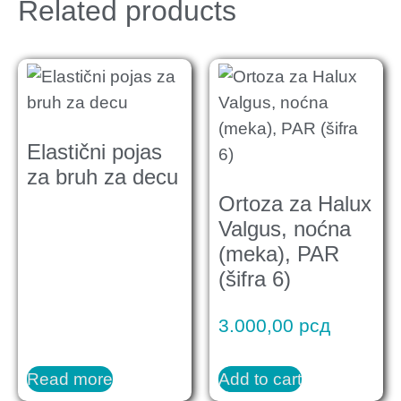
Related products
Elastični pojas
za bruh za decu
Ortoza za Halux
Valgus, noćna
(meka), PAR
(šifra 6)
3.000,00
рсд
Read more
Add to cart