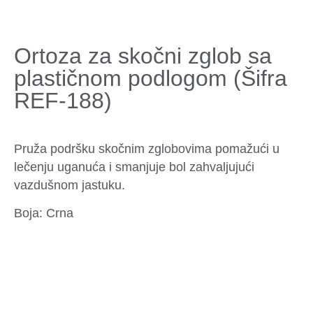
Ortoza za skočni zglob sa
plastičnom podlogom (Šifra
REF-188)
Pruža podršku skočnim zglobovima pomažući u
lečenju uganuća i smanjuje bol zahvaljujući
vazdušnom jastuku.
Boja: Crna