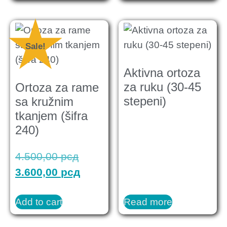
Sale!
Aktivna ortoza
za ruku (30-45
Ortoza za rame
stepeni)
sa kružnim
tkanjem (šifra
240)
4.500,00
рсд
3.600,00
рсд
Add to cart
Read more