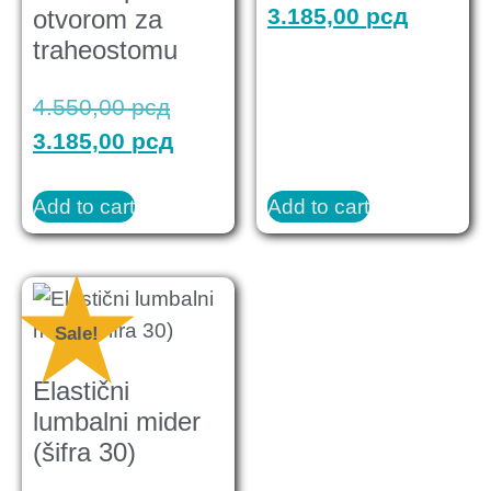
3.185,00
рсд
otvorom za
traheostomu
4.550,00
рсд
3.185,00
рсд
Add to cart
Add to cart
Sale!
Elastični
lumbalni mider
(šifra 30)