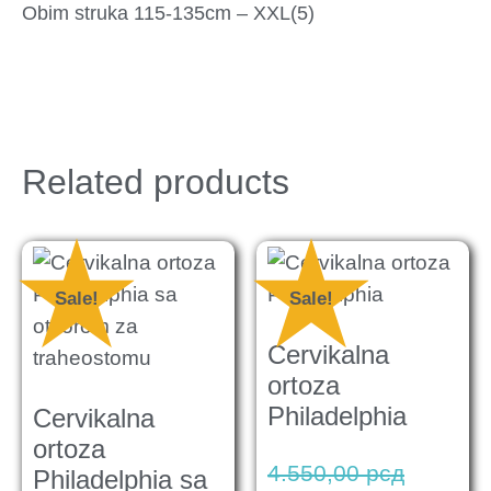
Obim struka 115-135cm – XXL(5)
Related products
Sale!
Sale!
Cervikalna
ortoza
Philadelphia
Cervikalna
ortoza
4.550,00
рсд
Philadelphia sa