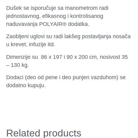
Dušek se isporučuje sa manometrom radi
jednostavnog, efikasnog i kontrolisanog
naduvavanja POLYAIR® dodatka.
Zaobljeni uglovi su radi lakšeg postavljanja nosača
u krevet, infuzije itd.
Dimenzije su 86 x 197 i 90 x 200 cm, nosivost 35
– 130 kg.
Dodaci (deo od pene i deo punjen vazduhom) se
dodatno kupuju.
Related products