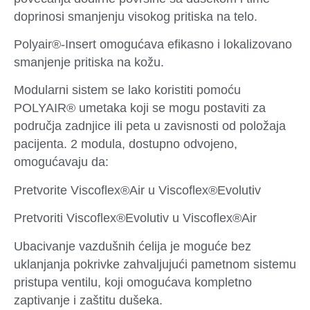
doprinosi smanjenju visokog pritiska na telo.
Polyair®-Insert omogućava efikasno i lokalizovano
smanjenje pritiska na kožu.
Modularni sistem se lako koristiti pomoću
POLYAIR® umetaka koji se mogu postaviti za
područja zadnjice ili peta u zavisnosti od položaja
pacijenta. 2 modula, dostupno odvojeno,
omogućavaju da:
Pretvorite Viscoflex®Air u Viscoflex®Evolutiv
Pretvoriti Viscoflex®Evolutiv u Viscoflex®Air
Ubacivanje vazdušnih ćelija je moguće bez
uklanjanja pokrivke zahvaljujući pametnom sistemu
pristupa ventilu, koji omogućava kompletno
zaptivanje i zaštitu dušeka.