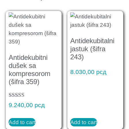
Antidekubitalni
jastuk (šifra
243)
Antidekubitni
dušek sa
8.030,00
рсд
kompresorom
(šifra 359)
Rated
9.240,00
рсд
5.00
out of 5
Add to cart
Add to cart