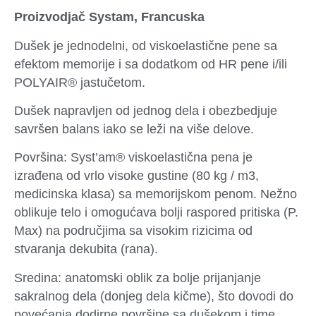
Proizvodjač Systam, Francuska
Dušek je jednodelni, od viskoelastične pene sa
efektom memorije i sa dodatkom od HR pene i/ili
POLYAIR® jastučetom.
Dušek napravljen od jednog dela i obezbedjuje
savršen balans iako se leži na više delove.
Površina: Syst’am® viskoelastična pena je
izrađena od vrlo visoke gustine (80 kg / m3,
medicinska klasa) sa memorijskom penom. Nežno
oblikuje telo i omogućava bolji raspored pritiska (P.
Max) na područjima sa visokim rizicima od
stvaranja dekubita (rana).
Sredina: anatomski oblik za bolje prijanjanje
sakralnog dela (donjeg dela kičme), što dovodi do
povećanja dodirne površine sa dušekom i time