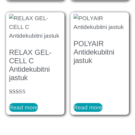
POLYAIR
Antidekubitni
RELAX GEL-
jastuk
CELL C
Antidekubitni
jastuk
Rated
5.00
Read more
Read more
out of 5