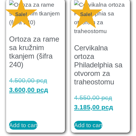
Sale!
Sale!
Ortoza za rame
sa kružnim
Cervikalna
tkanjem (šifra
ortoza
240)
Philadelphia sa
otvorom za
4.500,00
рсд
traheostomu
3.600,00
рсд
4.550,00
рсд
3.185,00
рсд
Add to cart
Add to cart