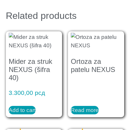
Related products
Mider za struk
Ortoza za
NEXUS (šifra
patelu NEXUS
40)
3.300,00
рсд
Add to cart
Read more