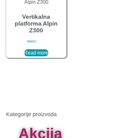
Vertikalna
platforma Alpin
Z300
Rated
3.00
Read more
out of
5
Kategorije proizvoda
Akcija