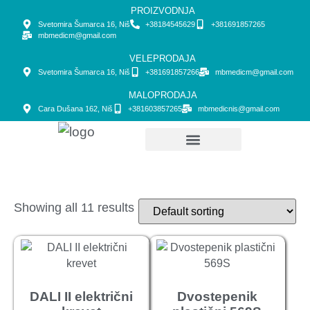
PROIZVODNJA
Svetomira Šumarca 16, Niš
+38184545629
+381691857265
mbmedicm@gmail.com
VELEPRODAJA
Svetomira Šumarca 16, Niš
+381691857266
mbmedicm@gmail.com
MALOPRODAJA
Cara Dušana 162, Niš
+381603857265
mbmedicnis@gmail.com
Početna strana
Showing all 11 results
DALI II električni
Dvostepenik