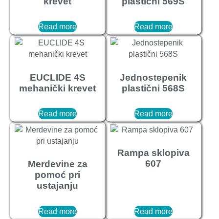
krevet
plastični 569S
Read more
Read more
EUCLIDE 4S
Jednostepenik
mehanički krevet
plastični 568S
Read more
Read more
Rampa sklopiva
607
Merdevine za
pomoć pri
ustajanju
Read more
Read more