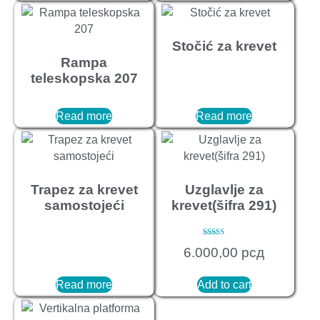
Stočić za krevet
Rampa
teleskopska 207
Read more
Read more
Trapez za krevet
Uzglavlje za
samostojeći
krevet(šifra 291)
Rated
6.000,00
рсд
5.00
out of 5
Read more
Add to cart