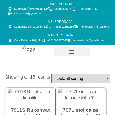
PROIZVODNJA
Svetomira Šumarca 16, Niš
+38184545629
+381691857265
mbmedicm@gmail.com
VELEPRODAJA
Svetomira Šumarca 16, Niš
+381691857266
mbmedicm@gmail.com
MALOPRODAJA
Cara Dušana 162, Niš
+381603857265
mbmedicnis@gmail.com
Početna strana
Showing all 15 results
7911S Rukohvat
797L stolica za