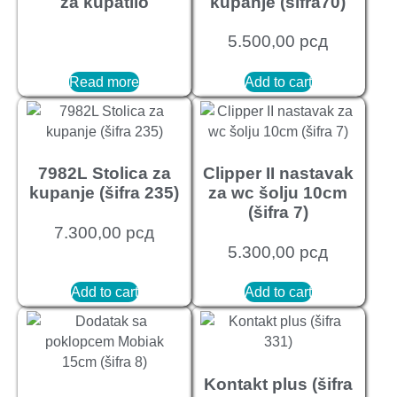
za kupatilo
kupanje (šifra70)
5.500,00
рсд
Read more
Add to cart
7982L Stolica za
Clipper II nastavak
kupanje (šifra 235)
za wc šolju 10cm
(šifra 7)
7.300,00
рсд
5.300,00
рсд
Add to cart
Add to cart
Kontakt plus (šifra