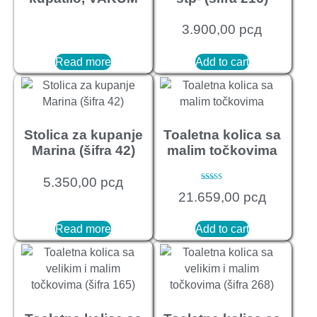
3.900,00
рсд
Read more
Add to cart
Stolica za kupanje
Toaletna kolica sa
Marina (šifra 42)
malim točkovima
5.350,00
рсд
Rated
21.659,00
рсд
3.00
out of
5
Read more
Add to cart