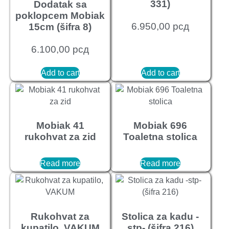
331)
Dodatak sa
poklopcem Mobiak
6.950,00
рсд
15cm (šifra 8)
6.100,00
рсд
Add to cart
Add to cart
Mobiak 41
Mobiak 696
rukohvat za zid
Toaletna stolica
Read more
Read more
Rukohvat za
Stolica za kadu -
kupatilo, VAKUM
stp- (šifra 216)