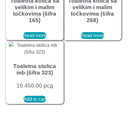
Toaletna kolica sa
Toaletna kolica sa
velikim i malim
velikim i malim
točkovima (šifra
točkovima (šifra
165)
268)
Read more
Read more
Toaletna stolica
mb (šifra 323)
10.450,00
рсд
Add to cart