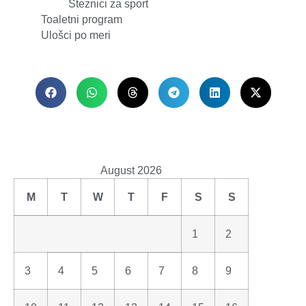
Steznici za sport
Toaletni program
Ulošci po meri
August 2026
M
T
W
T
F
S
S
1
2
3
4
5
6
7
8
9