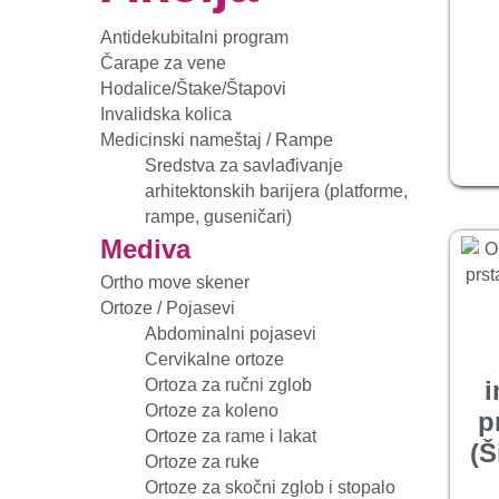
Antidekubitalni program
Čarape za vene
Hodalice/Štake/Štapovi
Invalidska kolica
Medicinski nameštaj / Rampe
Sredstva za savlađivanje
arhitektonskih barijera (platforme,
rampe, guseničari)
Mediva
Ortho move skener
Ortoze / Pojasevi
Abdominalni pojasevi
Cervikalne ortoze
i
Ortoza za ručni zglob
Ortoze za koleno
p
Ortoze za rame i lakat
(Š
Ortoze za ruke
Ortoze za skočni zglob i stopalo