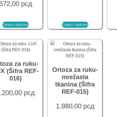
572,00
рсд
Select options
Select options
toza za ruku-
Ortoza za ruku-
X (Šifra REF-
mrežasta
016)
tkanina (Šifra
REF-015)
.200,00
рсд
1.980,00
рсд