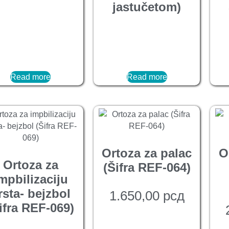
jastučetom)
Read more
Read more
Ortoza za palac
O
Ortoza za
(Šifra REF-064)
mpbilizaciju
rsta- bejzbol
1.650,00
рсд
ifra REF-069)