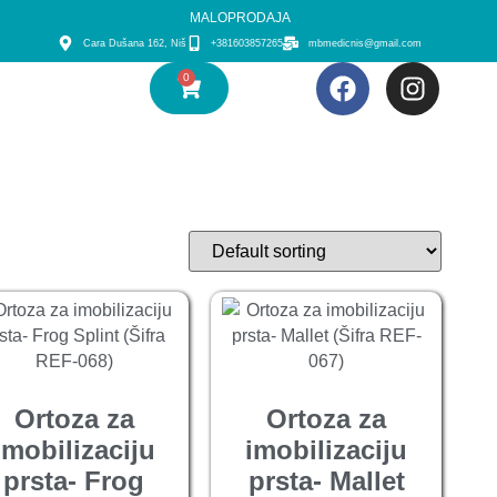
MALOPRODAJA
Cara Dušana 162, Niš
+381603857265
mbmedicnis@gmail.com
0
Ortoza za
Ortoza za
imobilizaciju
imobilizaciju
prsta- Frog
prsta- Mallet