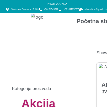
PROIZVODNJA
Svetomira Šumarca 16, Niš
+38184545629
+381691857265
mbmedicm@gmail.co
Početna st
Showi
A
Kategorije proizvoda
z
Akcija