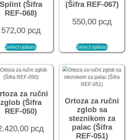
Splint (Šifra
(Šifra REF-067)
REF-068)
550,00
рсд
572,00
рсд
Select options
Select options
rtoza za ručni
Ortoza za ručni
zglob (Šifra
zglob sa
REF-050)
steznikom za
palac (Šifra
2.420,00
рсд
REF-051)