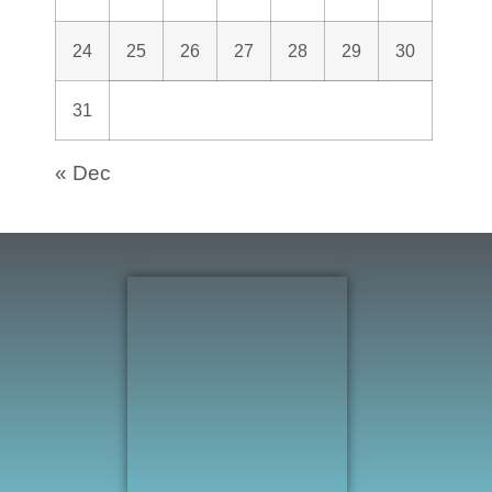
24
25
26
27
28
29
30
31
« Dec