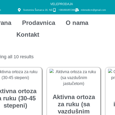
VELEPRODAJA
m
Svetomira Šumarca 16, Niš
+381691857266
mbmedicm@gmail.com
rana
Prodavnica
O nama
Kontakt
ng all 10 results
ktivna ortoza
Aktivna ortoza
a ruku (30-45
za ruku (sa
stepeni)
vazdušnim